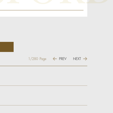
1/280
Page
PREV
NEXT