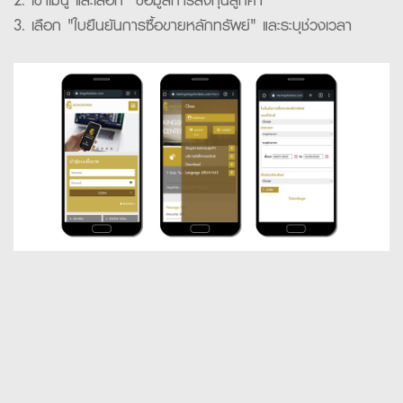
3. เลือก "ใบยืนยันการซื้อขายหลักทรัพย์" และระบุช่วงเวลา