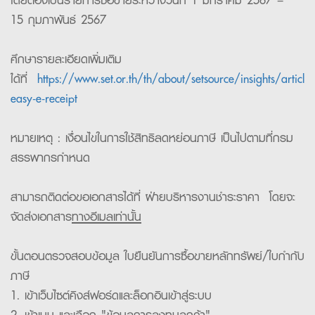
15 กุมภาพันธ์ 2567
ศึกษารายละเอียดเพิ่มเติม
ได้ที่
https://www.set.or.th/th/about/setsource/insights/article
easy-e-receipt
หมายเหตุ : เงื่อนไขในการใช้สิทธิลดหย่อนภาษี เป็นไปตามที่
กรม
สรรพากร
กำหนด
สามารถติดต่อขอเอกสารได้ที่ ฝ่ายบริหารงานชำระราคา โดยจะ
จัดส่งเอกสาร
ทางอีเมลเท่านั้น
ขั้นตอนตรวจสอบข้อมูล
ใบยืนยันการซื้อขายหลักทรัพย์/ใบกำกับ
ภาษี
1. เข้าเว็บไซต์คิงส์ฟอร์ดและล็อกอินเข้าสู่ระบบ
2. เข้าเมนู และเลือก "ข้อมูลการลงทุนลูกค้า"