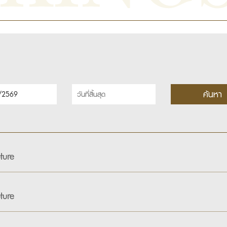
ture
ture